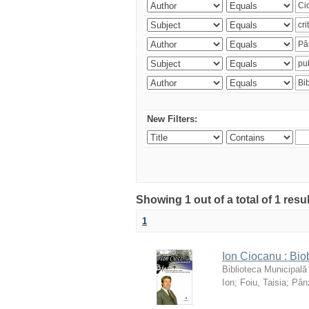
New Filters:
Showing 1 out of a total of 1 resu
1
Ion Ciocanu : Biob
Biblioteca Municipală
Ion
;
Foiu, Taisia
;
Pânz