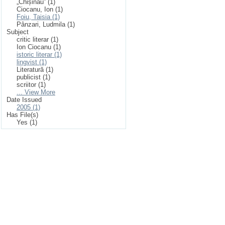
„Chișinău” (1)
Ciocanu, Ion (1)
Foiu, Taisia (1)
Pânzari, Ludmila (1)
Subject
critic literar (1)
Ion Ciocanu (1)
istoric literar (1)
lingvist (1)
Literatură (1)
publicist (1)
scriitor (1)
... View More
Date Issued
2005 (1)
Has File(s)
Yes (1)