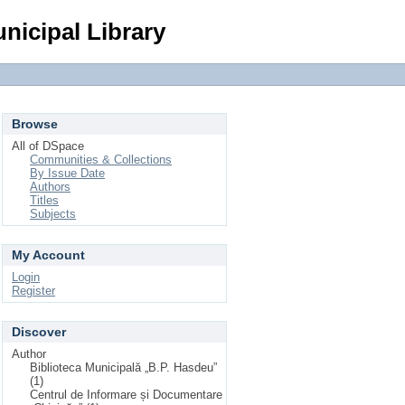
Login
nicipal Library
Browse
All of DSpace
Communities & Collections
By Issue Date
Authors
Titles
Subjects
My Account
Login
Register
Discover
Author
Biblioteca Municipală „B.P. Hasdeu”
(1)
Centrul de Informare și Documentare