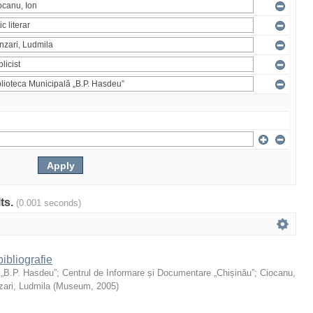
lts.
(0.001 seconds)
ibliografie
 „B.P. Hasdeu”
;
Centrul de Informare și Documentare „Chișinău”
;
Ciocanu,
ari, Ludmila
(
Museum
,
2005
)