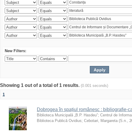
New Filters:
Showing 1 out of a total of 1 results.
(0.001 seconds)
1
Dobrogea în spațiul românesc : bibliografie-c
Biblioteca Municipală „B.P. Hasdeu”
;
Centrul de Informa
Biblioteca Publică Ovidius
;
Cebotari, Margareta
(
S.n.
,
2