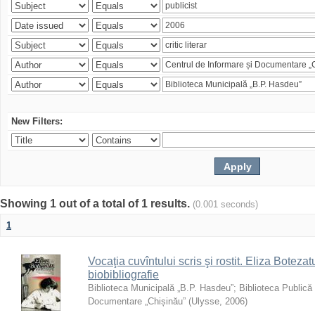
New Filters:
Showing 1 out of a total of 1 results.
(0.001 seconds)
1
Vocaţia cuvîntului scris şi rostit. Eliza Botezatu
biobibliografie
Biblioteca Municipală „B.P. Hasdeu”
;
Biblioteca Publică
Documentare „Chișinău”
(
Ulysse
,
2006
)