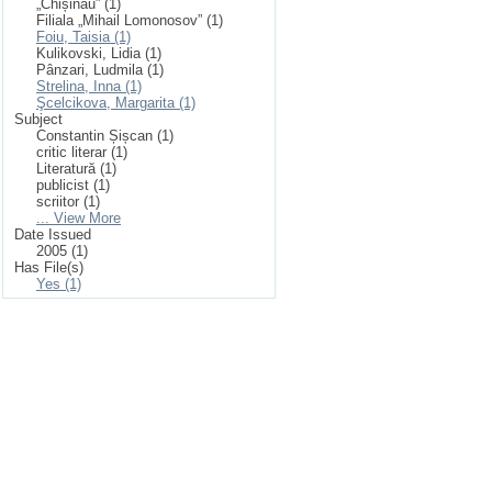
„Chișinău” (1)
Filiala „Mihail Lomonosov” (1)
Foiu, Taisia (1)
Kulikovski, Lidia (1)
Pânzari, Ludmila (1)
Strelina, Inna (1)
Şcelcikova, Margarita (1)
Subject
Constantin Șișcan (1)
critic literar (1)
Literatură (1)
publicist (1)
scriitor (1)
... View More
Date Issued
2005 (1)
Has File(s)
Yes (1)