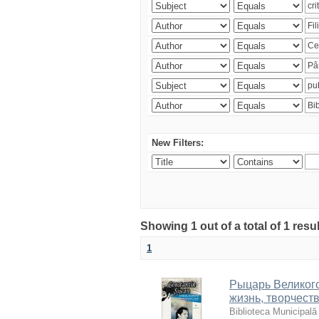
New Filters:
Showing 1 out of a total of 1 resu
1
Рыцарь Великого
жизнь, творчест
Biblioteca Municipală