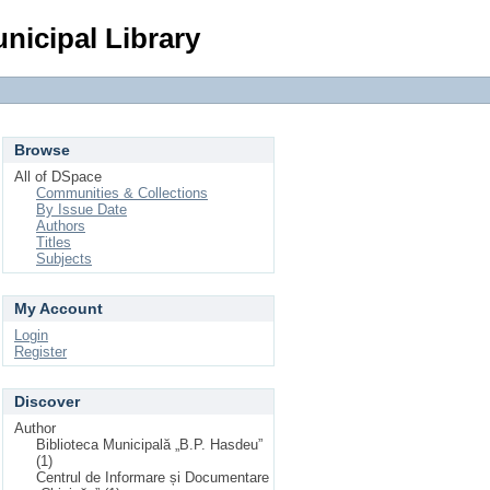
Login
nicipal Library
Browse
All of DSpace
Communities & Collections
By Issue Date
Authors
Titles
Subjects
My Account
Login
Register
Discover
Author
Biblioteca Municipală „B.P. Hasdeu”
(1)
Centrul de Informare și Documentare