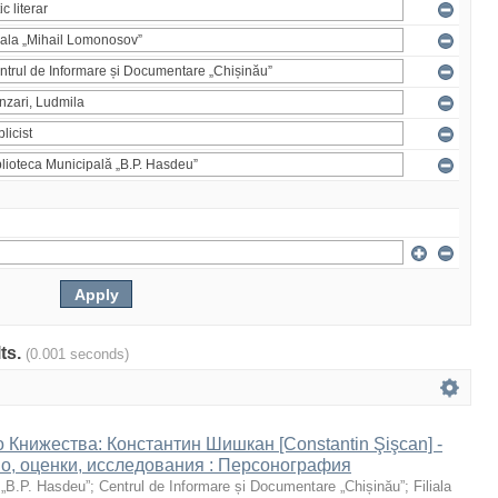
lts.
(0.001 seconds)
 Книжества: Константин Шишкан [Constantin Şişcan] -
во, оценки, исследования : Персонография
 „B.P. Hasdeu”
;
Centrul de Informare și Documentare „Chișinău”
;
Filiala