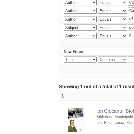
New Filters:
Showing 1 out of a total of 1 resu
1
Ion Ciocanu : Biob
Biblioteca Municipală
Ion
;
Foiu, Taisia
;
Pânz