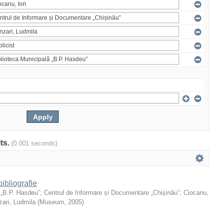
lts.
(0.001 seconds)
ibliografie
 „B.P. Hasdeu”
;
Centrul de Informare și Documentare „Chișinău”
;
Ciocanu,
ari, Ludmila
(
Museum
,
2005
)