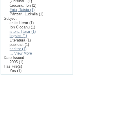
„Chișinău” (1)
Ciocanu, Ion (1)
Foiu, Taisia (1)
Pânzari, Ludmila (1)
Subject
critic literar (1)
Ion Ciocanu (1)
istoric literar (1)
lingvist (1)
Literatură (1)
publicist (1)
scriitor (1)
... View More
Date Issued
2005 (1)
Has File(s)
Yes (1)