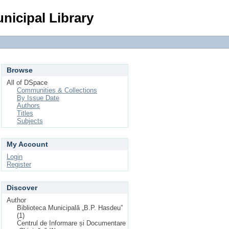
Login
nicipal Library
Browse
All of DSpace
Communities & Collections
By Issue Date
Authors
Titles
Subjects
My Account
Login
Register
Discover
Author
Biblioteca Municipală „B.P. Hasdeu”
(1)
Centrul de Informare și Documentare