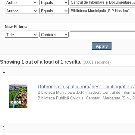
New Filters:
Showing 1 out of a total of 1 results.
(0.001 seconds)
1
Dobrogea în spațiul românesc : bibliografie-c
Biblioteca Municipală „B.P. Hasdeu”
;
Centrul de Informa
Biblioteca Publică Ovidius
;
Cebotari, Margareta
(
S.n.
,
2
1