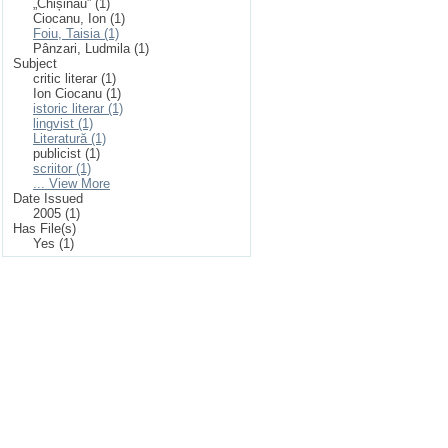
„Chișinău” (1)
Ciocanu, Ion (1)
Foiu, Taisia (1)
Pânzari, Ludmila (1)
Subject
critic literar (1)
Ion Ciocanu (1)
istoric literar (1)
lingvist (1)
Literatură (1)
publicist (1)
scriitor (1)
... View More
Date Issued
2005 (1)
Has File(s)
Yes (1)