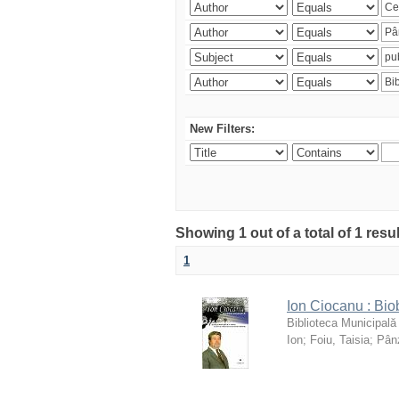
New Filters:
Showing 1 out of a total of 1 resu
1
Ion Ciocanu : Biob
Biblioteca Municipală
Ion
;
Foiu, Taisia
;
Pânz