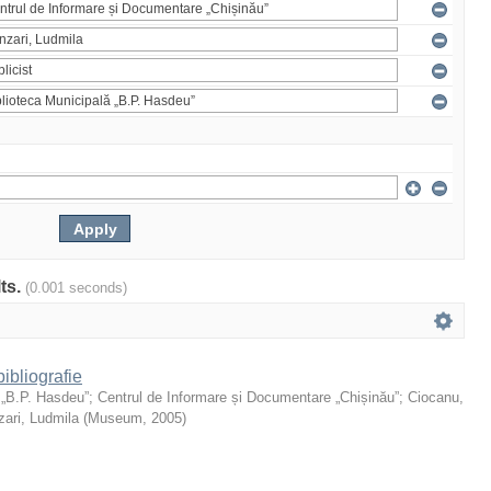
lts.
(0.001 seconds)
ibliografie
 „B.P. Hasdeu”
;
Centrul de Informare și Documentare „Chișinău”
;
Ciocanu,
ari, Ludmila
(
Museum
,
2005
)