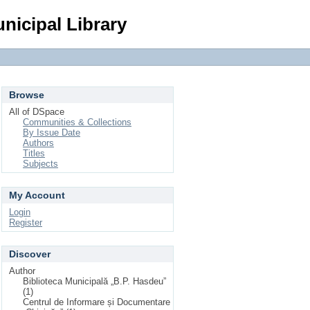
Login
nicipal Library
Browse
All of DSpace
Communities & Collections
By Issue Date
Authors
Titles
Subjects
My Account
Login
Register
Discover
Author
Biblioteca Municipală „B.P. Hasdeu”
(1)
Centrul de Informare și Documentare