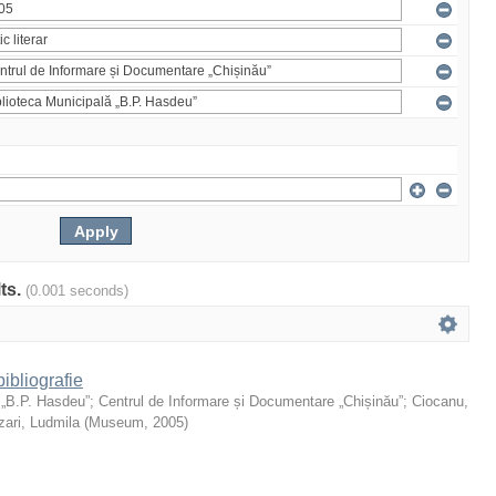
lts.
(0.001 seconds)
ibliografie
 „B.P. Hasdeu”
;
Centrul de Informare și Documentare „Chișinău”
;
Ciocanu,
ari, Ludmila
(
Museum
,
2005
)