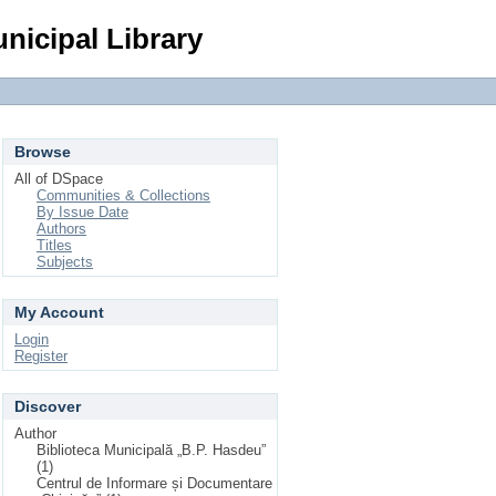
Login
nicipal Library
Browse
All of DSpace
Communities & Collections
By Issue Date
Authors
Titles
Subjects
My Account
Login
Register
Discover
Author
Biblioteca Municipală „B.P. Hasdeu”
(1)
Centrul de Informare și Documentare