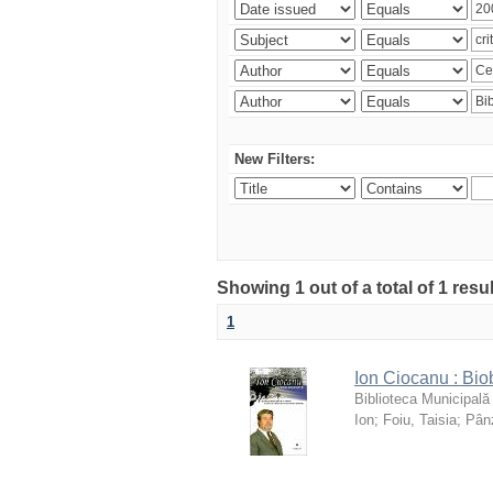
New Filters:
Showing 1 out of a total of 1 resu
1
Ion Ciocanu : Biob
Biblioteca Municipală
Ion
;
Foiu, Taisia
;
Pânz