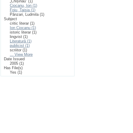
„Chișinău” (1)
Ciocanu, Ion (1)
Foiu, Taisia (1)
Pânzari, Ludmila (1)
Subject
critic literar (1)
Ion Ciocanu (1)
istoric literar (1)
lingvist (1)
Literatură (1)
publicist (1)
scriitor (1)
... View More
Date Issued
2005 (1)
Has File(s)
Yes (1)