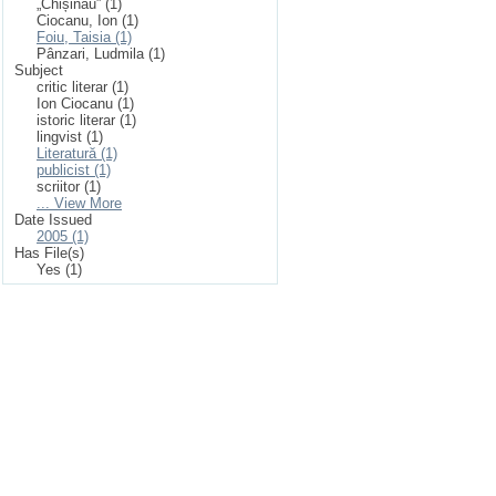
„Chișinău” (1)
Ciocanu, Ion (1)
Foiu, Taisia (1)
Pânzari, Ludmila (1)
Subject
critic literar (1)
Ion Ciocanu (1)
istoric literar (1)
lingvist (1)
Literatură (1)
publicist (1)
scriitor (1)
... View More
Date Issued
2005 (1)
Has File(s)
Yes (1)