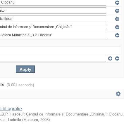
lts.
(0.001 seconds)
ibliografie
 „B.P. Hasdeu”
;
Centrul de Informare și Documentare „Chișinău”
;
Ciocanu,
ari, Ludmila
(
Museum
,
2005
)