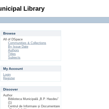
Login
nicipal Library
Browse
All of DSpace
Communities & Collections
By Issue Date
Authors
Titles
Subjects
My Account
Login
Register
Discover
Author
Biblioteca Municipală „B.P. Hasdeu”
(1)
Centrul de Informare și Documentare