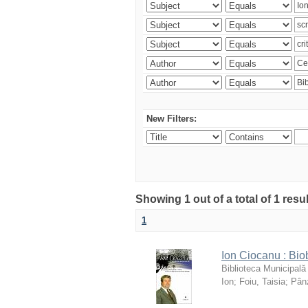
New Filters:
Showing 1 out of a total of 1 resu
1
Ion Ciocanu : Biob
Biblioteca Municipală
Ion
;
Foiu, Taisia
;
Pânz