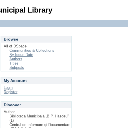
Login
nicipal Library
Browse
All of DSpace
Communities & Collections
By Issue Date
Authors
Titles
Subjects
My Account
Login
Register
Discover
Author
Biblioteca Municipală „B.P. Hasdeu”
(1)
Centrul de Informare și Documentare