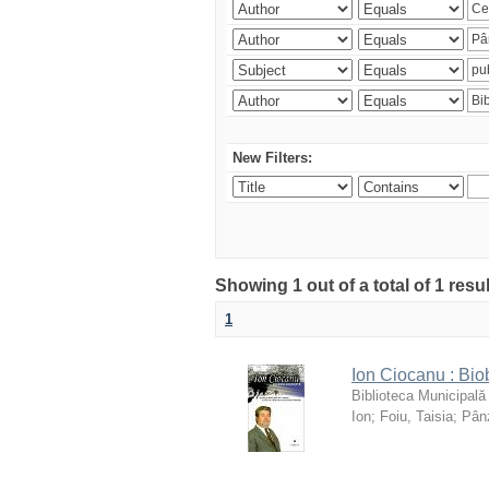
New Filters:
Showing 1 out of a total of 1 resu
1
Ion Ciocanu : Biob
Biblioteca Municipală
Ion
;
Foiu, Taisia
;
Pânz