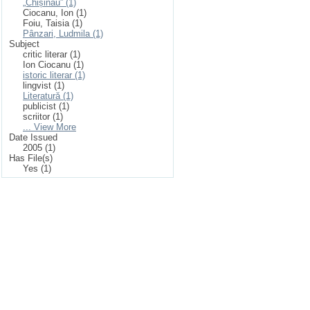
„Chișinău” (1)
Ciocanu, Ion (1)
Foiu, Taisia (1)
Pânzari, Ludmila (1)
Subject
critic literar (1)
Ion Ciocanu (1)
istoric literar (1)
lingvist (1)
Literatură (1)
publicist (1)
scriitor (1)
... View More
Date Issued
2005 (1)
Has File(s)
Yes (1)