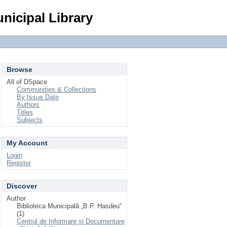
Login
nicipal Library
Browse
All of DSpace
Communities & Collections
By Issue Date
Authors
Titles
Subjects
My Account
Login
Register
Discover
Author
Biblioteca Municipală „B.P. Hasdeu”
(1)
Centrul de Informare și Documentare