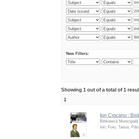
New Filters:
Showing 1 out of a total of 1 resu
1
Ion Ciocanu : Biob
Biblioteca Municipală
Ion
;
Foiu, Taisia
;
Pânz