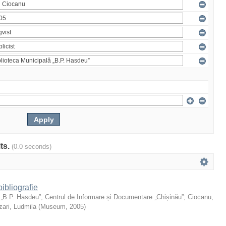
lts.
(0.0 seconds)
ibliografie
 „B.P. Hasdeu”
;
Centrul de Informare și Documentare „Chișinău”
;
Ciocanu,
ari, Ludmila
(
Museum
,
2005
)