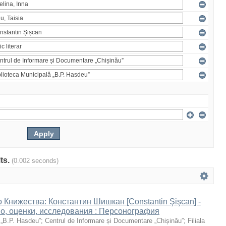
lts.
(0.002 seconds)
 Книжества: Константин Шишкан [Constantin Şişcan] -
во, оценки, исследования : Персонография
 „B.P. Hasdeu”
;
Centrul de Informare și Documentare „Chișinău”
;
Filiala