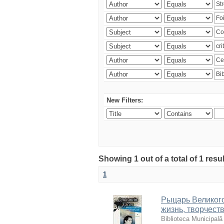
New Filters:
Showing 1 out of a total of 1 resu
1
Рыцарь Великого
жизнь, творчест
Biblioteca Municipală