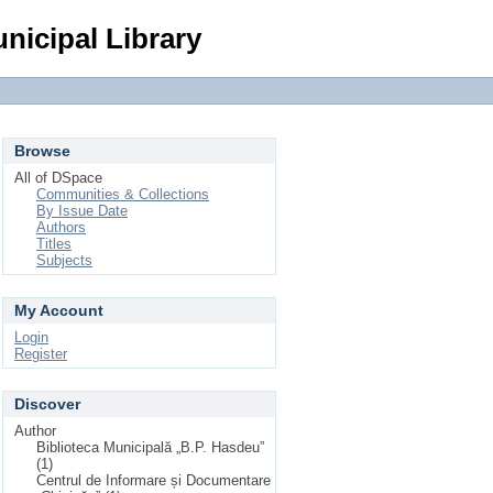
Login
nicipal Library
Browse
All of DSpace
Communities & Collections
By Issue Date
Authors
Titles
Subjects
My Account
Login
Register
Discover
Author
Biblioteca Municipală „B.P. Hasdeu”
(1)
Centrul de Informare și Documentare