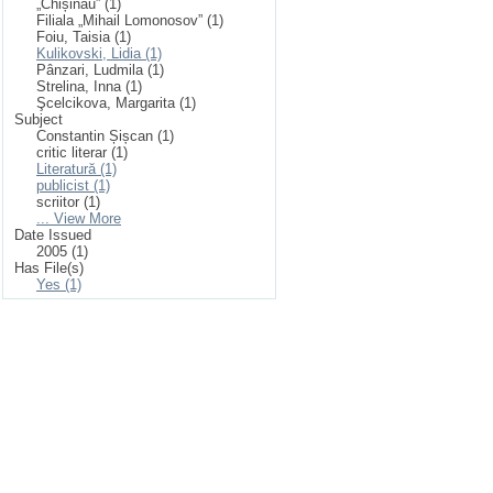
„Chișinău” (1)
Filiala „Mihail Lomonosov” (1)
Foiu, Taisia (1)
Kulikovski, Lidia (1)
Pânzari, Ludmila (1)
Strelina, Inna (1)
Şcelcikova, Margarita (1)
Subject
Constantin Șișcan (1)
critic literar (1)
Literatură (1)
publicist (1)
scriitor (1)
... View More
Date Issued
2005 (1)
Has File(s)
Yes (1)