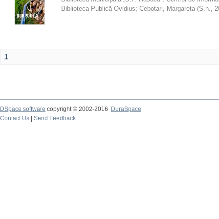
Biblioteca Publică Ovidius
;
Cebotari, Margareta
(
S.n.
,
2
1
DSpace software
copyright © 2002-2016
DuraSpace
Contact Us
|
Send Feedback