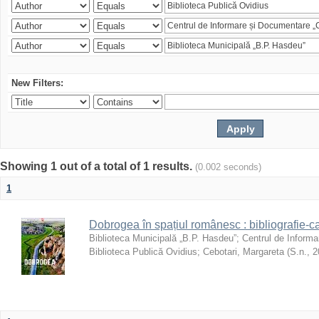
New Filters:
Showing 1 out of a total of 1 results.
(0.002 seconds)
1
Dobrogea în spațiul românesc : bibliografie-c
Biblioteca Municipală „B.P. Hasdeu”
;
Centrul de Informa
Biblioteca Publică Ovidius
;
Cebotari, Margareta
(
S.n.
,
2