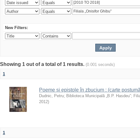
New Filters:
Showing 1 out of a total of 1 results.
(0.001 seconds)
1
Poeme și epistole în zbucium : (carte postumă
Dudnic, Petru
;
Biblioteca Municipală „B.P. Hasdeu”
;
Fil
2012
)
1