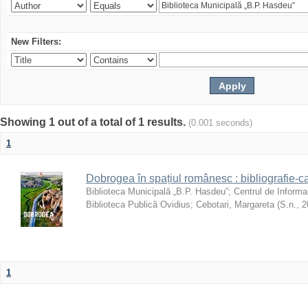
New Filters:
Showing 1 out of a total of 1 results.
(0.001 seconds)
1
Dobrogea în spațiul românesc : bibliografie-c
Biblioteca Municipală „B.P. Hasdeu”
;
Centrul de Informa
Biblioteca Publică Ovidius
;
Cebotari, Margareta
(
S.n.
,
2
1