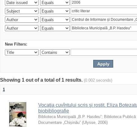
New Filters:
Showing 1 out of a total of 1 results.
(0.002 seconds)
1
Vocaţia cuvîntului scris şi rostit. Eliza Botezatu
biobibliografie
Biblioteca Municipală „B.P. Hasdeu”
;
Biblioteca Publică
Documentare „Chișinău”
(
Ulysse
,
2006
)