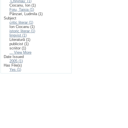
„Chișinău” (1)
Ciocanu, Ion (1)
Foiu, Taisia (1)
Pânzari, Ludmila (1)
Subject
critic literar (1)
Ion Ciocanu (1)
istoric literar (1)
lingvist (1)
Literatură (1)
publicist (1)
scriitor (1)
... View More
Date Issued
2005 (1)
Has File(s)
Yes (1)