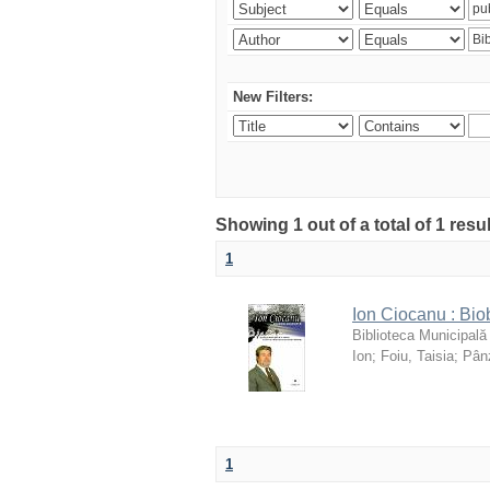
New Filters:
Showing 1 out of a total of 1 resu
1
Ion Ciocanu : Biob
Biblioteca Municipală
Ion
;
Foiu, Taisia
;
Pânz
1