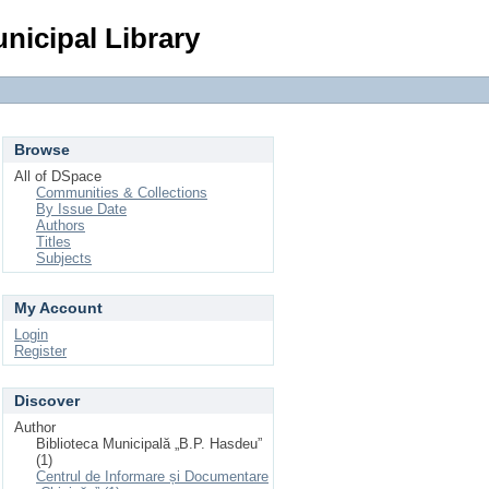
Login
nicipal Library
Browse
All of DSpace
Communities & Collections
By Issue Date
Authors
Titles
Subjects
My Account
Login
Register
Discover
Author
Biblioteca Municipală „B.P. Hasdeu”
(1)
Centrul de Informare și Documentare