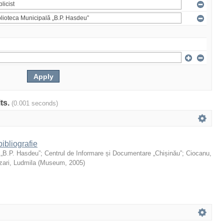
lts.
(0.001 seconds)
ibliografie
 „B.P. Hasdeu”
;
Centrul de Informare și Documentare „Chișinău”
;
Ciocanu,
ari, Ludmila
(
Museum
,
2005
)