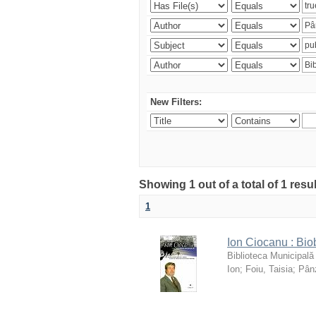
New Filters:
Showing 1 out of a total of 1 resu
1
Ion Ciocanu : Biob
Biblioteca Municipală
Ion
;
Foiu, Taisia
;
Pânz