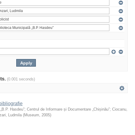
lts.
(0.001 seconds)
ibliografie
 „B.P. Hasdeu”
;
Centrul de Informare și Documentare „Chișinău”
;
Ciocanu,
ari, Ludmila
(
Museum
,
2005
)