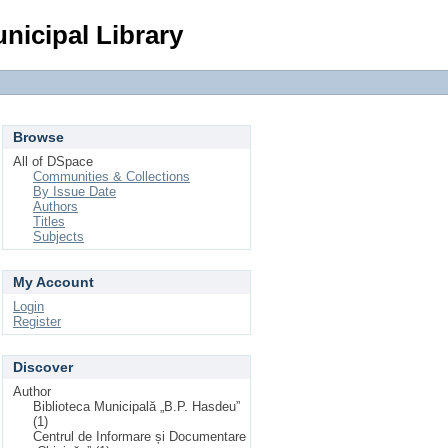
Login
nicipal Library
Browse
All of DSpace
Communities & Collections
By Issue Date
Authors
Titles
Subjects
My Account
Login
Register
Discover
Author
Biblioteca Municipală „B.P. Hasdeu”
(1)
Centrul de Informare și Documentare