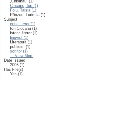
„Chișinău” (1)
Ciocanu, Ion (1)
Foiu, Taisia (1)
Pânzari, Ludmila (1)
Subject
critic literar (1)
Ion Ciocanu (1)
istoric literar (1)
lingvist (1)
Literatură (1)
publicist (1)
scriitor (1)
... View More
Date Issued
2005 (1)
Has File(s)
Yes (1)