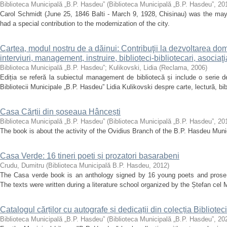
Biblioteca Municipală „B.P. Hasdeu”
(
Biblioteca Municipală „B.P. Hasdeu”
,
20
Carol Schmidt (June 25, 1846 Balti - March 9, 1928, Chisinau) was the ma
had a special contribution to the modernization of the city.
Cartea, modul nostru de a dăinui: Contribuţii la dezvoltarea do
interviuri, management, instruire, biblioteci-bibliotecari, asocia
Biblioteca Municipală „B.P. Hasdeu”
;
Kulikovski, Lidia
(
Reclama
,
2006
)
Ediția se referă la subiectul management de bibliotecă și include o serie de t
Bibliotecii Municipale „B.P. Hasdeu” Lidia Kulikovski despre carte, lectură, bibl
Casa Cărții din șoseaua Hâncești
Biblioteca Municipală „B.P. Hasdeu”
(
Biblioteca Municipală „B.P. Hasdeu”
,
20
The book is about the activity of the Ovidius Branch of the B.P. Hasdeu Munic
Casa Verde: 16 tineri poeti și prozatori basarabeni
Crudu, Dumitru
(
Biblioteca Municipală B.P. Hasdeu
,
2012
)
The Casa verde book is an anthology signed by 16 young poets and prose 
The texts were written during a literature school organized by the Ștefan cel M
Catalogul cărților cu autografe și dedicații din colecția Bibliote
Biblioteca Municipală „B.P. Hasdeu”
(
Biblioteca Municipală „B.P. Hasdeu”
,
20