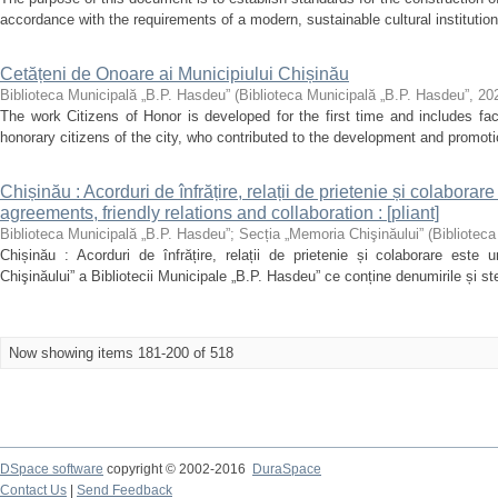
accordance with the requirements of a modern, sustainable cultural institution 
Cetățeni de Onoare ai Municipiului Chișinău
Biblioteca Municipală „B.P. Hasdeu”
(
Biblioteca Municipală „B.P. Hasdeu”
,
20
The work Citizens of Honor is developed for the first time and includes fac
honorary citizens of the city, who contributed to the development and promoti
Chișinău : Acorduri de înfrățire, relații de prietenie și colabora
agreements, friendly relations and collaboration : [pliant]
Biblioteca Municipală „B.P. Hasdeu”
;
Secția „Memoria Chişinăului”
(
Bibliotec
Chișinău : Acorduri de înfrățire, relații de prietenie și colaborare este
Chişinăului” a Bibliotecii Municipale „B.P. Hasdeu” ce conține denumirile și st
Now showing items 181-200 of 518
DSpace software
copyright © 2002-2016
DuraSpace
Contact Us
|
Send Feedback