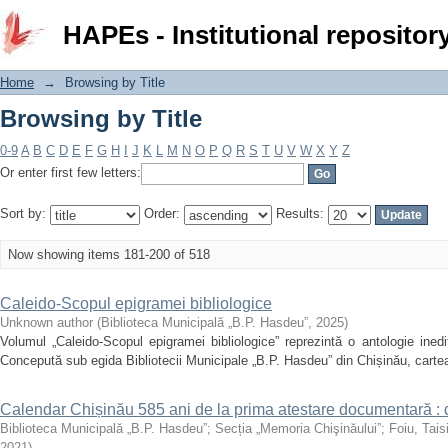
Browsing by Title
HAPEs - Institutional repositor
Home
→
Browsing by Title
Browsing by Title
0-9
A
B
C
D
E
F
G
H
I
J
K
L
M
N
O
P
Q
R
S
T
U
V
W
X
Y
Z
Or enter first few letters:
Sort by:
Order:
Results:
Now showing items 181-200 of 518
Caleido-Scopul epigramei bibliologice
Unknown author
(
Biblioteca Municipală „B.P. Hasdeu”
,
2025
)
Volumul „Caleido-Scopul epigramei bibliologice” reprezintă o antologie inedită 
Concepută sub egida Bibliotecii Municipale „B.P. Hasdeu” din Chișinău, cart
Calendar Chișinău 585 ani de la prima atestare documentară :
Biblioteca Municipală „B.P. Hasdeu”
;
Secția „Memoria Chişinăului”
;
Foiu, Tais
2021
)