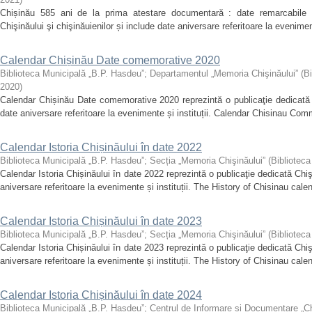
Chișinău 585 ani de la prima atestare documentară : date remarcabile 2
Chişinăului şi chişinăuienilor și include date aniversare referitoare la eveniment
Calendar Chișinău Date comemorative 2020
Biblioteca Municipală „B.P. Hasdeu”
;
Departamentul „Memoria Chişinăului”
(
Bi
2020
)
Calendar Chișinău Date comemorative 2020 reprezintă o publicaţie dedicată Ch
date aniversare referitoare la evenimente și instituții. Calendar Chisinau Com
Calendar Istoria Chișinăului în date 2022
Biblioteca Municipală „B.P. Hasdeu”
;
Secția „Memoria Chişinăului”
(
Bibliotec
Calendar Istoria Chișinăului în date 2022 reprezintă o publicaţie dedicată Chişi
aniversare referitoare la evenimente și instituții. The History of Chisinau calen
Calendar Istoria Chișinăului în date 2023
Biblioteca Municipală „B.P. Hasdeu”
;
Secția „Memoria Chişinăului”
(
Bibliotec
Calendar Istoria Chișinăului în date 2023 reprezintă o publicaţie dedicată Chişi
aniversare referitoare la evenimente și instituții. The History of Chisinau calen
Calendar Istoria Chișinăului în date 2024
Biblioteca Municipală „B.P. Hasdeu”
;
Centrul de Informare și Documentare „C