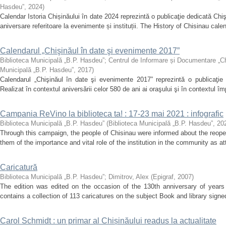
Hasdeu”
,
2024
)
Calendar Istoria Chișinăului în date 2024 reprezintă o publicaţie dedicată Chişi
aniversare referitoare la evenimente și instituții. The History of Chisinau calen
Calendarul „Chişinăul în date şi evenimente 2017”
Biblioteca Municipală „B.P. Hasdeu”
;
Centrul de Informare și Documentare „C
Municipală „B.P. Hasdeu”
,
2017
)
Calendarul „Chişinăul în date şi evenimente 2017” reprezintă o publicaţie d
Realizat în contextul aniversării celor 580 de ani ai oraşului şi în contextul împl
Campania ReVino la biblioteca ta! : 17-23 mai 2021 : infografic
Biblioteca Municipală „B.P. Hasdeu”
(
Biblioteca Municipală „B.P. Hasdeu”
,
20
Through this campaign, the people of Chisinau were informed about the reopeni
them of the importance and vital role of the institution in the community as at
Caricatură
Biblioteca Municipală „B.P. Hasdeu”
;
Dimitrov, Alex
(
Epigraf
,
2007
)
The edition was edited on the occasion of the 130th anniversary of years
contains a collection of 113 caricatures on the subject Book and library signed 
Carol Schmidt : un primar al Chișinăului readus la actualitate