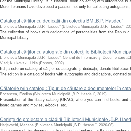
For the Municipal Library "B.P. Hasdeu" book collecting with autographs is a
More, librarians have developed a passion not only for collecting autographs, 
Catalogul cărților cu dedicații din colecția BM „B.P. Hasdeu”
Biblioteca Municipală „B.P. Hasdeu”
(
Biblioteca Municipală „B.P. Hasdeu”
,
20
The collection of books with dedications of personalities from the Republi
Municipal Library.
Catalogul cărţilor cu autografe din colecţiile Bibliotecii Municip
Biblioteca Municipală „B.P. Hasdeu”
;
Centrul de Informare și Documentare „C
Vlad
;
Kulikovski, Lidia
(
Pontos
,
2002
)
Ediția este un catalog al cărţilor cu autografe şi dedicaţii, donate Bibliotecii 
The edition is a catalog of books with autographs and dedications, donated to 
Călătorie prin catalog : Tipuri de căutare a documentelor în cat
Bocancea, Evelina
(
Biblioteca Municipală „B.P. Hasdeu”
,
2019
)
Presentation of the library catalog (OPAC), where you can find books and p
board games and movies, e-books, etc.
Cerințe de proiectare a clădirii Bibliotecii Municipale „B.P. Has
Harjevschi, Mariana
(
Biblioteca Municipală „B.P. Hasdeu”
,
2026-06
)
The purpose of this document is to establish standards for the construction of