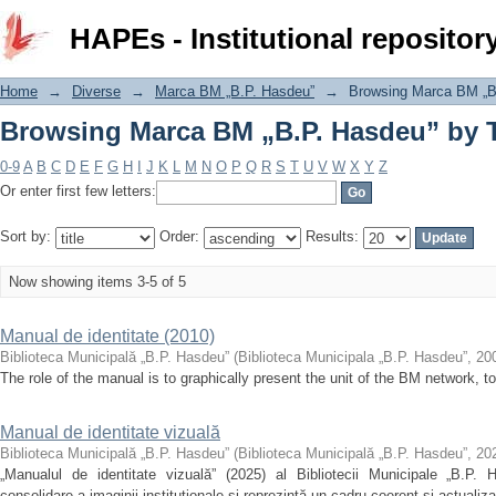
Browsing Marca BM „B.P. Hasdeu” by T
HAPEs - Institutional repositor
Home
→
Diverse
→
Marca BM „B.P. Hasdeu”
→
Browsing Marca BM „B.
Browsing Marca BM „B.P. Hasdeu” by T
0-9
A
B
C
D
E
F
G
H
I
J
K
L
M
N
O
P
Q
R
S
T
U
V
W
X
Y
Z
Or enter first few letters:
Sort by:
Order:
Results:
Now showing items 3-5 of 5
Manual de identitate (2010)
Biblioteca Municipală „B.P. Hasdeu”
(
Biblioteca Municipala „B.P. Hasdeu”
,
20
The role of the manual is to graphically present the unit of the BM network, to
Manual de identitate vizuală
Biblioteca Municipală „B.P. Hasdeu”
(
Biblioteca Municipală „B.P. Hasdeu”
,
20
„Manualul de identitate vizuală” (2025) al Bibliotecii Municipale „B.P
consolidare a imaginii instituționale și reprezintă un cadru coerent și actualiz