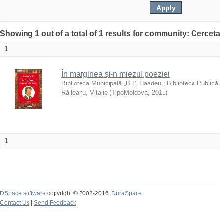
Showing 1 out of a total of 1 results for community: Cercetar
1
În marginea și-n miezul poeziei
Biblioteca Municipală „B.P. Hasdeu”
;
Biblioteca Publică
Răileanu, Vitalie
(
TipoMoldova
,
2015
)
1
DSpace software
copyright © 2002-2016
DuraSpace
Contact Us
|
Send Feedback