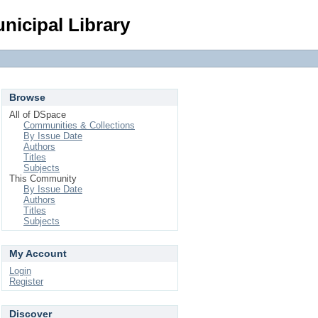
Login
nicipal Library
Browse
All of DSpace
Communities & Collections
By Issue Date
Authors
Titles
Subjects
This Community
By Issue Date
Authors
Titles
Subjects
My Account
Login
Register
Discover