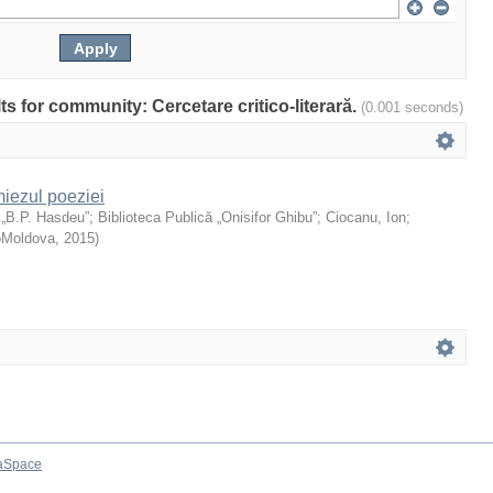
lts for community: Cercetare critico-literară.
(0.001 seconds)
miezul poeziei
 „B.P. Hasdeu”
;
Biblioteca Publică „Onisifor Ghibu”
;
Ciocanu, Ion
;
oMoldova
,
2015
)
aSpace