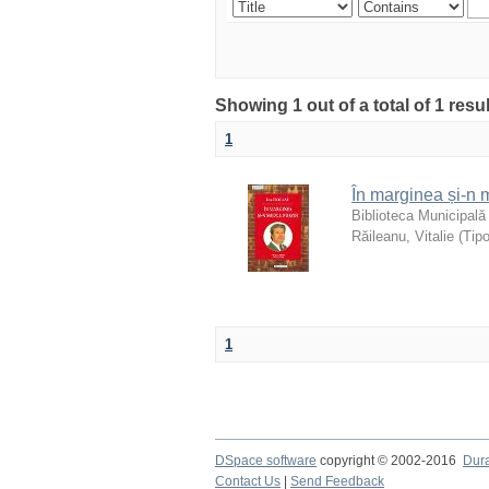
Showing 1 out of a total of 1 resu
1
În marginea și-n 
Biblioteca Municipală
Răileanu, Vitalie
(
Tip
1
DSpace software
copyright © 2002-2016
Dur
Contact Us
|
Send Feedback