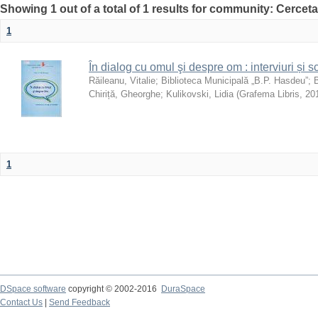
Showing 1 out of a total of 1 results for community: Cercetar
1
În dialog cu omul şi despre om : interviuri și s
Răileanu, Vitalie
;
Biblioteca Municipală „B.P. Hasdeu”
;
B
Chiriță, Gheorghe
;
Kulikovski, Lidia
(
Grafema Libris
,
20
1
DSpace software
copyright © 2002-2016
DuraSpace
Contact Us
|
Send Feedback