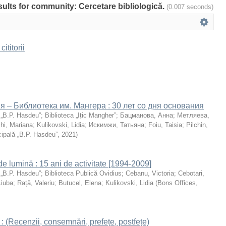
esults for community: Cercetare bibliologică.
(0.007 seconds)
ititorii
я – Библиотека им. Мангера : 30 лет со дня основания
 „B.P. Hasdeu”
;
Biblioteca „Ițic Mangher”
;
Бацманова, Анна
;
Метляева,
hi, Mariana
;
Kulikovski, Lidia
;
Искимжи, Татьяна
;
Foiu, Taisia
;
Pilchin,
cipală „B.P. Hasdeu”
,
2021
)
 de lumină : 15 ani de activitate [1994-2009]
 „B.P. Hasdeu”
;
Biblioteca Publică Ovidius
;
Cebanu, Victoria
;
Cebotari,
Liuba
;
Rață, Valeriu
;
Butucel, Elena
;
Kulikovski, Lidia
(
Bons Offices
,
 : (Recenzii, consemnări, prefețe, postfețe)