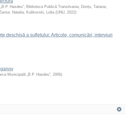
lectură
 „B.P. Hasdeu”
;
Biblioteca Publică Transilvania
;
Donțu, Tatiana
;
Zavtur, Natalia
;
Kulikovski, Lidia
(
UNU
,
2022
)
te deschisă a sufletului: Articole, comunicări, interviuri
aganov
teca Municipală „B.P. Hasdeu”
,
2006
)