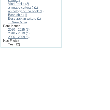
library (2)
Vlad Pohilă (2)
animaţie culturală (1)
anthology of the book (1)
Basarabia (1)
Bessarabian writers (1)
... View More
Date Issued
2020 - 2025 (5)
2010 - 2019 (4)
2006 - 2009 (3)
Has File(s)
Yes (12)