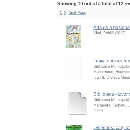
Showing 10 out of a total of 12 r
1
2
Next Page
Arta de a pasiona c
Vlad, Pohilă
(
2012
)
Точка притяжени
Biblioteca Municipală
Мирослава
;
Harjevsc
Ivan
(
Biblioteca Muni
Biblioteca - izvor
Biblioteca Municipală
Margareta
;
Ciobanu, 
2009
)
Disecarea cărților