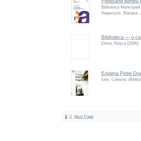
Pledoarie pentru 
Biblioteca Municipală
Harjevschi, Mariana
;
Biblioteca — o car
Elena, Roşca
(
2006
)
Enigma Petre Dr
lurie, Colesnic
(
Biblio
1
2
Next Page