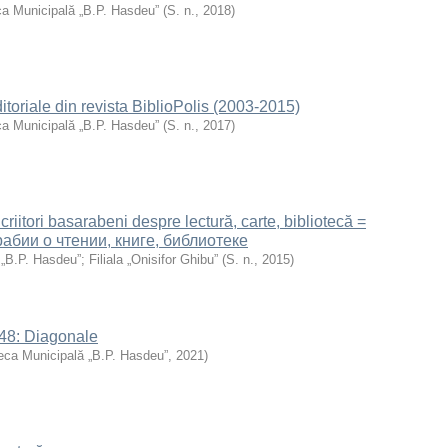
ca Municipală „B.P. Hasdeu”
(
S. n.
,
2018
)
Editoriale din revista BiblioPolis (2003-2015)
ca Municipală „B.P. Hasdeu”
(
S. n.
,
2017
)
Scriitori basarabeni despre lectură, carte, bibliotecă =
абии о чтении, книге, библиотеке
 „B.P. Hasdeu”
;
Filiala „Onisifor Ghibu”
(
S. n.
,
2015
)
148: Diagonale
teca Municipală „B.P. Hasdeu”
,
2021
)