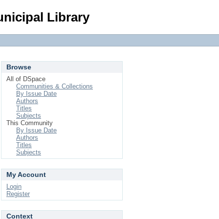
Login
nicipal Library
Browse
All of DSpace
Communities & Collections
By Issue Date
Authors
Titles
Subjects
This Community
By Issue Date
Authors
Titles
Subjects
My Account
Login
Register
Context