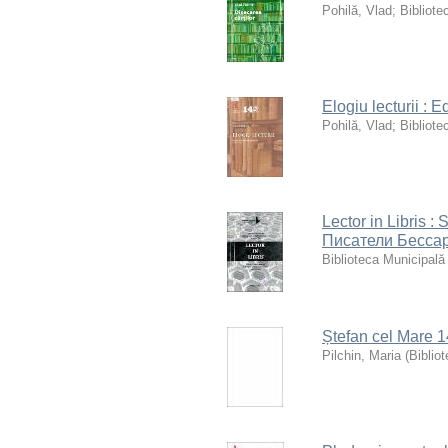
Pohilă, Vlad
;
Bibliote
Elogiu lecturii : 
Pohilă, Vlad
;
Bibliote
Lector in Libris : 
Писатели Бессар
Biblioteca Municipală
Ștefan cel Mare 
Pilchin, Maria
(
Biblio