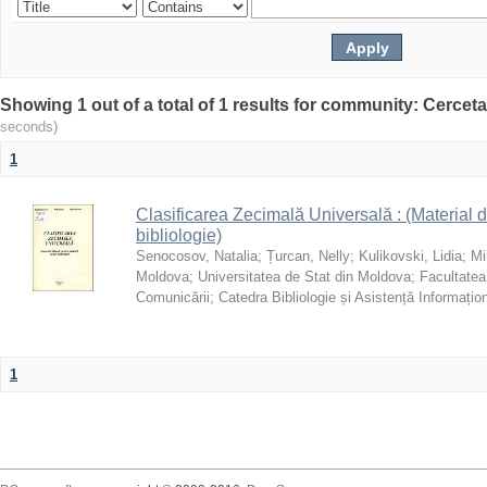
Showing 1 out of a total of 1 results for community: Cercet
seconds)
1
Clasificarea Zecimală Universală : (Material di
bibliologie)
Senocosov, Natalia
;
Țurcan, Nelly
;
Kulikovski, Lidia
;
Mi
Moldova
;
Universitatea de Stat din Moldova
;
Facultatea
Comunicării
;
Catedra Bibliologie și Asistență Informațio
1