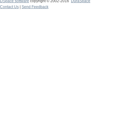
DSpace software
copyright © 2002-2016
DuraSpace
Contact Us
|
Send Feedback