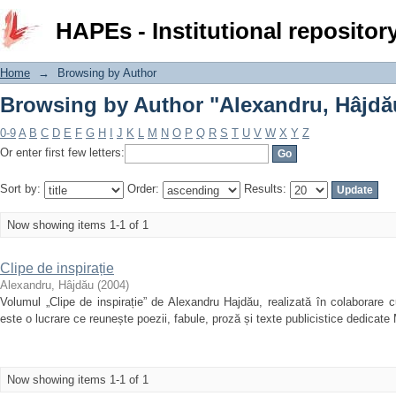
Browsing by Author "Alexandru, Hâjdă
HAPEs - Institutional repositor
Home
→
Browsing by Author
Browsing by Author "Alexandru, Hâjdă
0-9
A
B
C
D
E
F
G
H
I
J
K
L
M
N
O
P
Q
R
S
T
U
V
W
X
Y
Z
Or enter first few letters:
Sort by:
Order:
Results:
Now showing items 1-1 of 1
Clipe de inspirație
Alexandru, Hâjdău
(
2004
)
Volumul „Clipe de inspirație” de Alexandru Hajdău, realizată în colaborare 
este o lucrare ce reunește poezii, fabule, proză și texte publicistice dedicate 
Now showing items 1-1 of 1