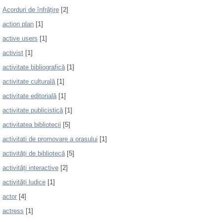
Acorduri de înfrățire
[2]
action plan
[1]
active users
[1]
activist
[1]
activitate bibliografică
[1]
activitate culturală
[1]
activitate editorială
[1]
activitate publicistică
[1]
activitatea bibliotecii
[5]
activitati de promovare a orasului
[1]
activități de bibliotecă
[5]
activități interactive
[2]
activități ludice
[1]
actor
[4]
actress
[1]