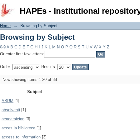
Browsing by Subject
HAPEs - Institutional repositor
Home
→
Browsing by Subject
Browsing by Subject
0-9
A
B
C
D
E
F
G
H
I
J
K
L
M
N
O
P
Q
R
S
T
U
V
W
X
Y
Z
Or enter first few letters:
Order:
Results:
Now showing items 1-20 of 88
Subject
ABRM
[1]
absolvenți
[1]
academician
[3]
acces la biblioteca
[1]
access to information
[3]